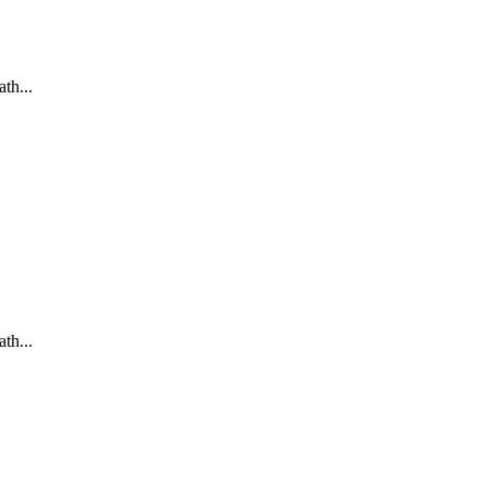
th...
th...