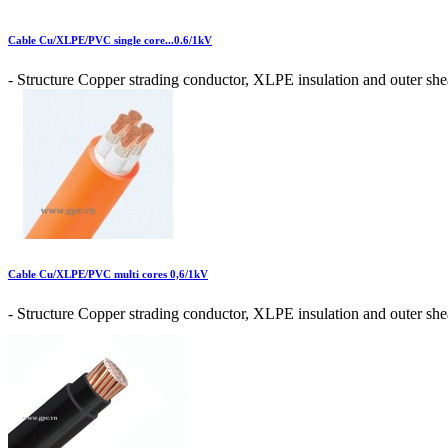
Cable Cu/XLPE/PVC single core...0.6/1kV
- Structure Copper strading conductor, XLPE insulation and outer shea
Cable Cu/XLPE/PVC multi cores 0,6/1kV
- Structure Copper strading conductor, XLPE insulation and outer shea