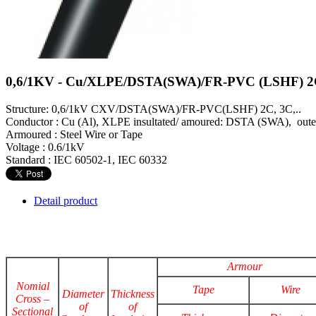
0,6/1KV - Cu/XLPE/DSTA(SWA)/FR-PVC (LSHF) 2C,
Structure: 0,6/1kV CXV/DSTA(SWA)/FR-PVC(LSHF) 2C, 3C,..
Conductor : Cu (Al), XLPE insultated/ amoured: DSTA (SWA), out
Armoured : Steel Wire or Tape
Voltage : 0.6/1kV
Standard : IEC 60502-1, IEC 60332
Detail product
Armour
Nomial
Tape
Wire
Diameter
Thickness
Cross –
of
of
Sectional