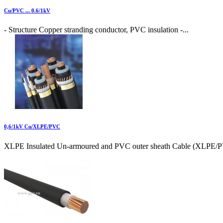
Cu/PVC ... 0.6/1kV
- Structure Copper stranding conductor, PVC insulation -...
0,6/1kV Cu/XLPE/PVC
XLPE Insulated Un-armoured and PVC outer sheath Cable (XLPE/P