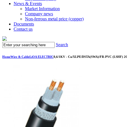
News & Events
Market Information
Company news
Non-ferrous metal price (copper)
Documents
Contact us
Search
Home
Wire & Cable
LiOA ELECTRIC
0,6/1KV - Cu/XLPE/DSTA(SWA)/FR-PVC (LSHF) 2C,