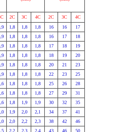
4C
2C
3C
4C
2C
3C
4C
,9
1,8
1,8
1,8
16
16
17
,9
1,8
1,8
1,8
16
17
18
,9
1,8
1,8
1,8
17
18
19
,9
1,8
1,8
1,8
18
19
20
,9
1,8
1,8
1,8
20
21
23
,9
1,8
1,8
1,8
22
23
25
,6
1,8
1,8
1,8
25
26
28
,6
1,8
1,8
1,8
27
29
31
,6
1,8
1,9
1,9
30
32
35
,0
1,9
2,0
2,1
34
37
41
,0
2,0
2,2
2,3
38
42
46
,5
2,2
2,3
2,4
43
46
50