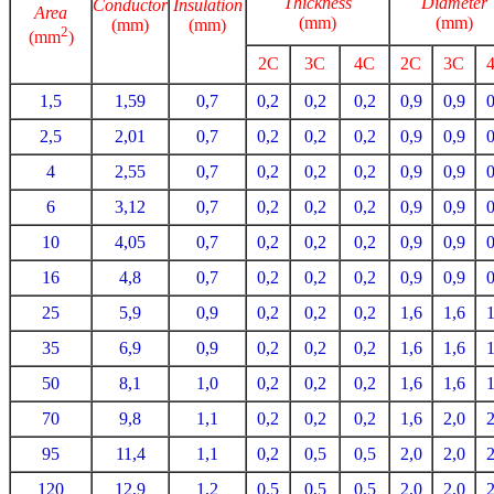
Thickness
Diameter
Conductor
Insulation
Area
(mm)
(mm)
(mm)
(mm)
2
(mm
)
2C
3C
4C
2C
3C
1,5
1,59
0,7
0,2
0,2
0,2
0,9
0,9
0
2,5
2,01
0,7
0,2
0,2
0,2
0,9
0,9
0
4
2,55
0,7
0,2
0,2
0,2
0,9
0,9
0
6
3,12
0,7
0,2
0,2
0,2
0,9
0,9
0
10
4,05
0,7
0,2
0,2
0,2
0,9
0,9
0
16
4,8
0,7
0,2
0,2
0,2
0,9
0,9
0
25
5,9
0,9
0,2
0,2
0,2
1,6
1,6
1
35
6,9
0,9
0,2
0,2
0,2
1,6
1,6
1
50
8,1
1,0
0,2
0,2
0,2
1,6
1,6
1
70
9,8
1,1
0,2
0,2
0,2
1,6
2,0
2
95
11,4
1,1
0,2
0,5
0,5
2,0
2,0
2
120
12,9
1,2
0,5
0,5
0,5
2,0
2,0
2