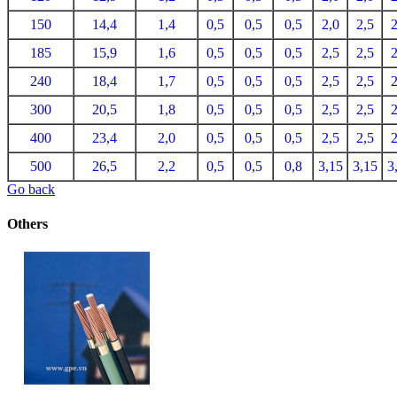
150
14,4
1,4
0,5
0,5
0,5
2,0
2,5
2
185
15,9
1,6
0,5
0,5
0,5
2,5
2,5
2
240
18,4
1,7
0,5
0,5
0,5
2,5
2,5
2
300
20,5
1,8
0,5
0,5
0,5
2,5
2,5
2
400
23,4
2,0
0,5
0,5
0,5
2,5
2,5
2
500
26,5
2,2
0,5
0,5
0,8
3,15
3,15
3
Go back
Others