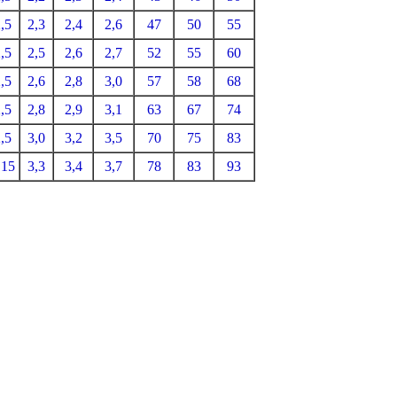
,5
2,3
2,4
2,6
47
50
55
,5
2,5
2,6
2,7
52
55
60
,5
2,6
2,8
3,0
57
58
68
,5
2,8
2,9
3,1
63
67
74
,5
3,0
3,2
3,5
70
75
83
,15
3,3
3,4
3,7
78
83
93