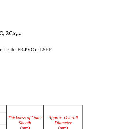
 3Cx,...
er sheath : FR-PVC or LSHF
Thickness of Outer
Approx. Overall
Sheath
Diameter
(mm)
(mm)