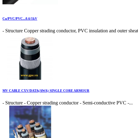
Cu/PVC/PVC...0.6/1kV
- Structure Copper strading conductor, PVC insulation and outer sheat
MV CABLE CXV/DATA(AWA) SINGLE CORE ARMOUR
- Structure - Copper strading conductor - Semi-conductive PVC -...