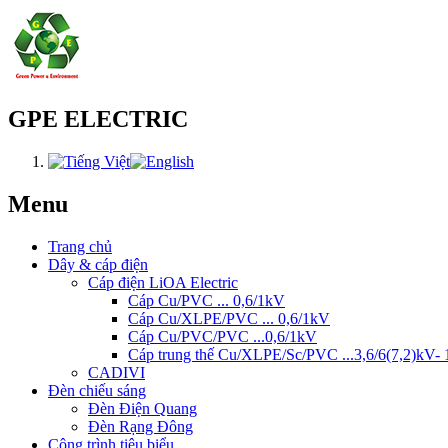
GPE ELECTRIC
Menu
Trang chủ
Dây & cáp điện
Cáp điện LiOA Electric
Cáp Cu/PVC ... 0,6/1kV
Cáp Cu/XLPE/PVC ... 0,6/1kV
Cáp Cu/PVC/PVC ...0,6/1kV
Cáp trung thế Cu/XLPE/Sc/PVC ...3,6/6(7,2)kV- 
CADIVI
Đèn chiếu sáng
Đèn Điện Quang
Đèn Rạng Đông
Công trình tiêu biểu