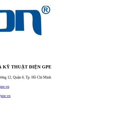
À KỸ THUẬT ĐIỆN GPE
12, Quận 6, Tp. Hồ Chí Minh
pe.vn
@gpe.vn