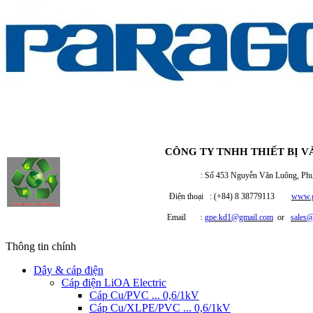
CÔNG TY TNHH THIẾT BỊ V
: Số 453 Nguyễn Văn Luông, Phường 
Điện thoại : (+84) 8 38779113
www.g
Email :
gpe.kd1@gmail.com
or
sales
Thông tin chính
Dây & cáp điện
Cáp điện LiOA Electric
Cáp Cu/PVC ... 0,6/1kV
Cáp Cu/XLPE/PVC ... 0,6/1kV