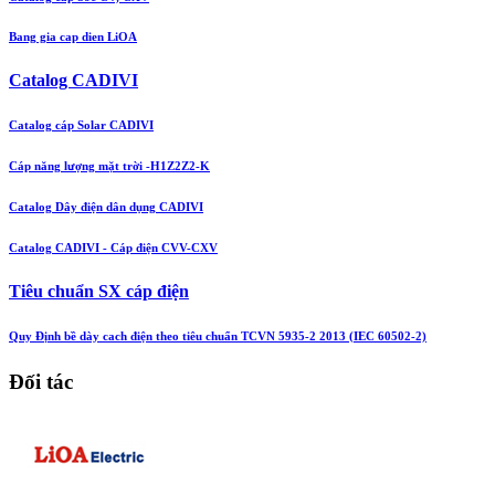
Bang gia cap dien LiOA
Catalog CADIVI
Catalog cáp Solar CADIVI
Cáp năng lượng mặt trời -H1Z2Z2-K
Catalog Dây điện dân dụng CADIVI
Catalog CADIVI - Cáp điện CVV-CXV
Tiêu chuẩn SX cáp điện
Quy Định bề dày cach điện theo tiêu chuẩn TCVN 5935-2 2013 (IEC 60502-2)
Đối tác