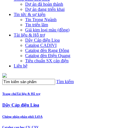
Dự án đã hoàn thành
Dự án đang triển khai
Tin tức & sự kiện
Tin Trong Ngành
Tin triển lãm
Giá kim loại màu (đồng)
Tài liệu & Hỗ trợ
Dây Cáp điện Lioa
Catalog CADIVI
Catalog đèn Rạng Đông
Catalog đèn Điện Quang
Tiêu chuẩn SX cáp điện
Liên hệ
Tìm kiếm
Trang chủ
Tài liệu & Hỗ trợ
Dây Cáp điện Lioa
Chứng nhận phân phối LiOA
Catalog cap boc CV, CXV