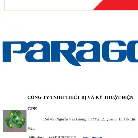
CÔNG TY TNHH THIẾT BỊ VÀ KỸ THUẬT ĐIỆN
GPE
: Số 453 Nguyễn Văn Luông, Phường 12, Quận 6, Tp. Hồ Chí
Minh
Điện thoại : (+84) 8 38779113
www.gpe.vn