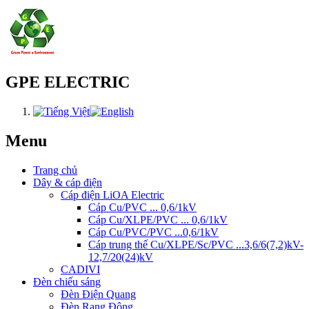
GPE ELECTRIC
Menu
Trang chủ
Dây & cáp điện
Cáp điện LiOA Electric
Cáp Cu/PVC ... 0,6/1kV
Cáp Cu/XLPE/PVC ... 0,6/1kV
Cáp Cu/PVC/PVC ...0,6/1kV
Cáp trung thế Cu/XLPE/Sc/PVC ...3,6/6(7,2)kV-
12,7/20(24)kV
CADIVI
Đèn chiếu sáng
Đèn Điện Quang
Đèn Rạng Đông