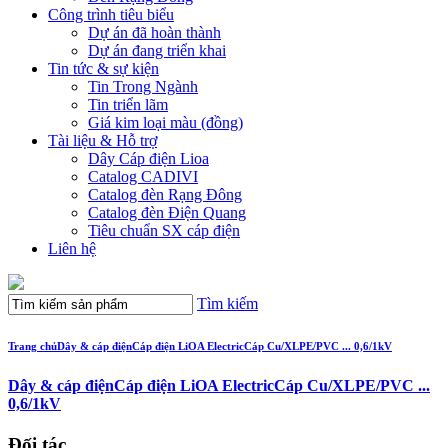
Công trình tiêu biểu
Dự án đã hoàn thành
Dự án đang triển khai
Tin tức & sự kiện
Tin Trong Ngành
Tin triển lãm
Giá kim loại màu (đồng)
Tài liệu & Hỗ trợ
Dây Cáp điện Lioa
Catalog CADIVI
Catalog đèn Rạng Đông
Catalog đèn Điện Quang
Tiêu chuẩn SX cáp điện
Liên hệ
Tìm kiếm
Trang chủ
Dây & cáp điện
Cáp điện LiOA Electric
Cáp Cu/XLPE/PVC ... 0,6/1kV
Dây & cáp điện
Cáp điện LiOA Electric
Cáp Cu/XLPE/PVC ...
0,6/1kV
Đối tác