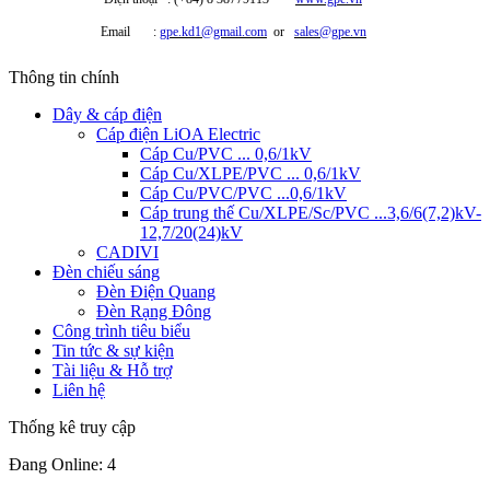
Email :
gpe.kd1@gmail.com
or
sales@gpe.vn
Thông tin chính
Dây & cáp điện
Cáp điện LiOA Electric
Cáp Cu/PVC ... 0,6/1kV
Cáp Cu/XLPE/PVC ... 0,6/1kV
Cáp Cu/PVC/PVC ...0,6/1kV
Cáp trung thế Cu/XLPE/Sc/PVC ...3,6/6(7,2)kV-
12,7/20(24)kV
CADIVI
Đèn chiếu sáng
Đèn Điện Quang
Đèn Rạng Đông
Công trình tiêu biểu
Tin tức & sự kiện
Tài liệu & Hỗ trợ
Liên hệ
Thống kê truy cập
Đang Online: 4