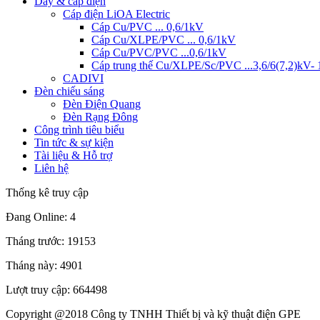
Dây & cáp điện
Cáp điện LiOA Electric
Cáp Cu/PVC ... 0,6/1kV
Cáp Cu/XLPE/PVC ... 0,6/1kV
Cáp Cu/PVC/PVC ...0,6/1kV
Cáp trung thế Cu/XLPE/Sc/PVC ...3,6/6(7,2)kV- 
CADIVI
Đèn chiếu sáng
Đèn Điện Quang
Đèn Rạng Đông
Công trình tiêu biểu
Tin tức & sự kiện
Tài liệu & Hỗ trợ
Liên hệ
Thống kê truy cập
Đang Online: 4
Tháng trước: 19153
Tháng này: 4901
Lượt truy cập: 664498
Copyright @2018 Công ty TNHH Thiết bị và kỹ thuật điện GPE