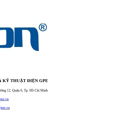
À KỸ THUẬT ĐIỆN GPE
12, Quận 6, Tp. Hồ Chí Minh
pe.vn
@gpe.vn