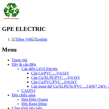
GPE ELECTRIC
Menu
Trang chủ
Dây & cáp điện
Cáp điện LiOA Electric
Cáp Cu/PVC ... 0,6/1kV
Cáp Cu/XLPE/PVC ... 0,6/1kV
Cáp Cu/PVC/PVC ...0,6/1kV
Cáp trung thế Cu/XLPE/Sc/PVC ...3,6/6(7,2)kV- 
CADIVI
Đèn chiếu sáng
Đèn Điện Quang
Đèn Rạng Đông
Công trình tiêu biểu