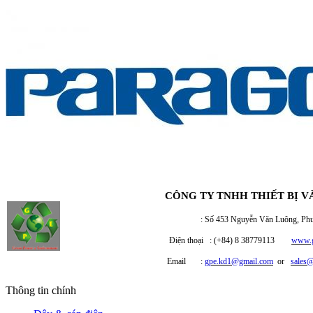
CÔNG TY TNHH THIẾT BỊ V
: Số 453 Nguyễn Văn Luông, Phường 
Điện thoại : (+84) 8 38779113
www.g
Email :
gpe.kd1@gmail.com
or
sales
Thông tin chính