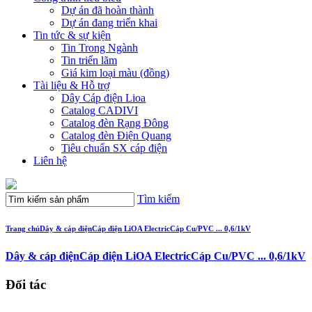
Dự án đã hoàn thành
Dự án đang triển khai
Tin tức & sự kiện
Tin Trong Ngành
Tin triển lãm
Giá kim loại màu (đồng)
Tài liệu & Hỗ trợ
Dây Cáp điện Lioa
Catalog CADIVI
Catalog đèn Rạng Đông
Catalog đèn Điện Quang
Tiêu chuẩn SX cáp điện
Liên hệ
Tìm kiếm
Trang chủ
Dây & cáp điện
Cáp điện LiOA Electric
Cáp Cu/PVC ... 0,6/1kV
Dây & cáp điện
Cáp điện LiOA Electric
Cáp Cu/PVC ... 0,6/1kV
Đối tác