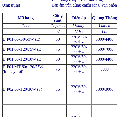
Ứng dụng
Lắp âm trần dùng chiếu sáng văn phòng
Công
Mã hàng
Điện áp
Quang Thông
suất
Code
Capacity
Voltage
Lumen
W
V/Hz
Lm
220V/50-
D P01 60x60/50W (E)
50
5000/4400
60Hz
220V/50-
D P01 60x120/75W (E)
75
7500/7000
60Hz
220V/50-
D P01 30x120/50W (E)
50
5000/4400
60Hz
D P01 MT 60x120/75W
220V/50-
75
5500
(In mây trời)
60Hz
220V/50-
D P02 30x120/36W (S)
36
3300/3000
60Hz