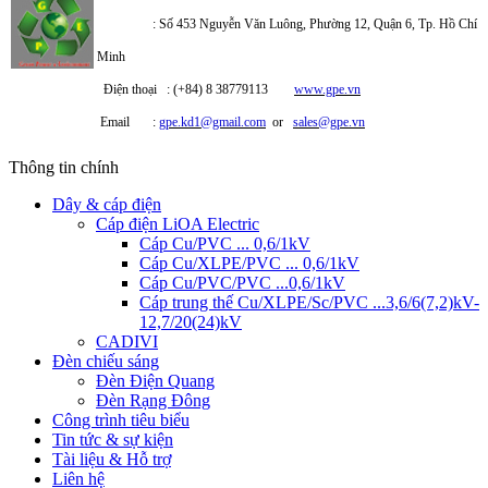
: Số 453 Nguyễn Văn Luông, Phường 12, Quận 6, Tp. Hồ Chí
Minh
Điện thoại : (+84) 8 38779113
www.gpe.vn
Email :
gpe.kd1@gmail.com
or
sales@gpe.vn
Thông tin chính
Dây & cáp điện
Cáp điện LiOA Electric
Cáp Cu/PVC ... 0,6/1kV
Cáp Cu/XLPE/PVC ... 0,6/1kV
Cáp Cu/PVC/PVC ...0,6/1kV
Cáp trung thế Cu/XLPE/Sc/PVC ...3,6/6(7,2)kV-
12,7/20(24)kV
CADIVI
Đèn chiếu sáng
Đèn Điện Quang
Đèn Rạng Đông
Công trình tiêu biểu
Tin tức & sự kiện
Tài liệu & Hỗ trợ
Liên hệ