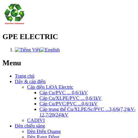
GPE ELECTRIC
Menu
Trang chủ
Dây & cáp điện
Cáp điện LiOA Electric
Cáp Cu/PVC ... 0,6/1kV
Cáp Cu/XLPE/PVC ... 0,6/1kV
Cáp Cu/PVC/PVC ...0,6/1kV
Cáp trung thế Cu/XLPE/Sc/PVC ...3,6/6(7,2)kV-
12,7/20(24)kV
CADIVI
Đèn chiếu sáng
Đèn Điện Quang
Đèn Rạng Đông