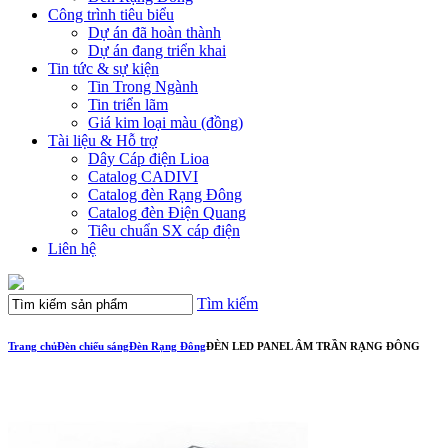
Công trình tiêu biểu
Dự án đã hoàn thành
Dự án đang triển khai
Tin tức & sự kiện
Tin Trong Ngành
Tin triển lãm
Giá kim loại màu (đồng)
Tài liệu & Hỗ trợ
Dây Cáp điện Lioa
Catalog CADIVI
Catalog đèn Rạng Đông
Catalog đèn Điện Quang
Tiêu chuẩn SX cáp điện
Liên hệ
Tìm kiếm
Trang chủ
Đèn chiếu sáng
Đèn Rạng Đông
ĐÈN LED PANEL ÂM TRẦN RẠNG ĐÔNG