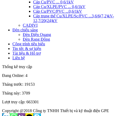
Cáp Cu/PVC ... 0,6/1kV
Cáp Cu/XLPE/PVC ... 0,6/1kV
Cáp Cu/PVC/PVC ...0,6/1kV
Cáp trung thế Cu/XLPE/Sc/PVC ...3,6/6(7,2)kV-
12,7/20(24)kV
CADIVI
Đèn chiếu sáng
Đèn Điện Quang
Đèn Rạng Đông
Công trình tiêu biểu
Tin tức & sự kiện
Tài liệu & Hỗ trợ
Liên hệ
Thống kê truy cập
Đang Online: 4
Tháng trước: 19153
Tháng này: 3709
Lượt truy cập: 663301
Copyright @2018 Công ty TNHH Thiết bị và kỹ thuật điện GPE