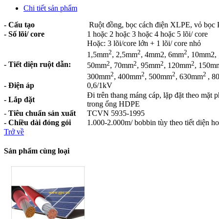
Chi tiết sản phẩm
- Cấu tạo
Ruột đồng, bọc cách điện
XLPE
, vỏ bọc
- Số lõi/ core
1 hoặc 2 hoặc 3 hoặc 4 hoặc 5 lõi/ core
Hoặc: 3 lõi/core lớn + 1 lõi/ core nhỏ
2
2
2
1,5mm
, 2,5mm
, 4mm2, 6mm
, 10mm2
2
2
2
2
- Tiết diện ruột dẫn:
50mm
, 70mm
, 95mm
, 120mm
, 150m
2
2
2
2
300mm
, 400mm
, 500mm
, 630mm
, 
- Điện áp
0,6/1kV
Đi trên thang máng cáp, lặp đặt theo mặt 
- Lắp đặt
trong ống HDPE
-
Tiêu chuẩn sản xuất
TCVN 5935-1995
- Chiều dài đóng gói
1.000-2.000m/ bobbin tùy theo tiết diện h
Trở về
Sản phẩm cùng loại