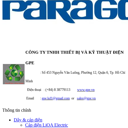
CÔNG TY TNHH THIẾT BỊ VÀ KỸ THUẬT ĐIỆN
GPE
: Số 453 Nguyễn Văn Luông, Phường 12, Quận 6, Tp. Hồ Chí
Minh
Điện thoại : (+84) 8 38779113
www.gpe.vn
Email :
gpe.kd1@gmail.com
or
sales@gpe.vn
Thông tin chính
Dây & cáp điện
Cáp điện LiOA Electric