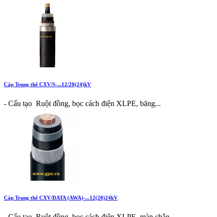
Cáp Trung thế CXV/S-...12/20(24)kV
- Cấu tạo Ruột đồng, bọc cách điện XLPE, băng...
Cáp Trung thế CXV/DATA (AWA)-...12(20)24kV
- Cấu tạo Ruột đồng, bọc cách điện XLPE, màn chắn...