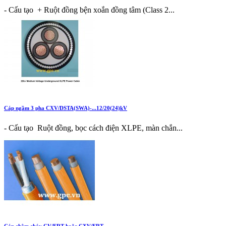
- Cấu tạo + Ruột đồng bện xoắn đồng tâm (Class 2...
Cáp ngầm 3 pha CXV/DSTA(SWA)-...12/20(24)kV
- Cấu tạo Ruột đồng, bọc cách điện XLPE, màn chắn...
Cáp chậm cháy CV/FRT hoặc CXV/FRT