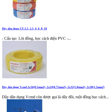
Dây dân dụng CV-1.5, 2.5, 4, 6, 8, 10
- Cấu tạo Lõi đồng, bọc cách điện PVC -...
Dây dân dụng Vcmd 2x16(0.5mm2), 2x24(0.75mm2), 2x32(1.0mm2), 2x30(1.5mm2)
Dây dân dụng Vcmd còn được gọi là dây đôi, ruột đồng bọc cách...