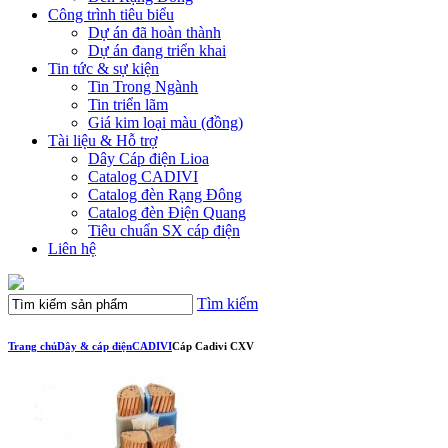
Công trình tiêu biểu
Dự án đã hoàn thành
Dự án đang triển khai
Tin tức & sự kiện
Tin Trong Ngành
Tin triển lãm
Giá kim loại màu (đồng)
Tài liệu & Hỗ trợ
Dây Cáp điện Lioa
Catalog CADIVI
Catalog đèn Rạng Đông
Catalog đèn Điện Quang
Tiêu chuẩn SX cáp điện
Liên hệ
Tìm kiếm
Trang chủ
Dây & cáp điện
CADIVI
Cáp Cadivi CXV