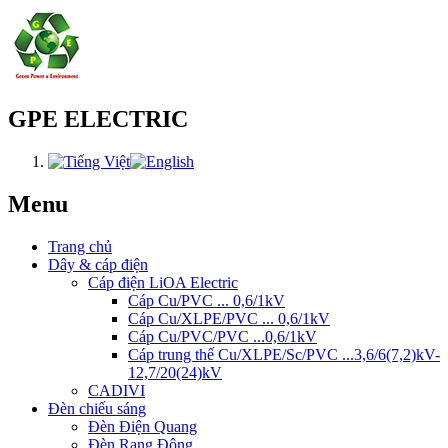
GPE ELECTRIC
Menu
Trang chủ
Dây & cáp điện
Cáp điện LiOA Electric
Cáp Cu/PVC ... 0,6/1kV
Cáp Cu/XLPE/PVC ... 0,6/1kV
Cáp Cu/PVC/PVC ...0,6/1kV
Cáp trung thế Cu/XLPE/Sc/PVC ...3,6/6(7,2)kV-
12,7/20(24)kV
CADIVI
Đèn chiếu sáng
Đèn Điện Quang
Đèn Rạng Đông